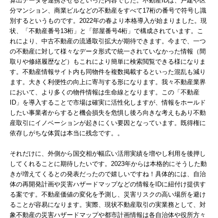
算出データを連携させるといった内容でした。不動産IDは、戸建や区
分マンション、商業ビルなどの不動産をすべて17桁の番号で符号し識
別するというものです。2022年の春より本格導入が始まりました。現
状、「不動産番号13桁」と「部屋番号4桁」で構成されています。こ
れにより、中古不動産の流通取引拡大が期待できます。今まで、一つ
の不動産に対して様々なデータ形式で統一されていなかった情報（間
取りや修繕履歴など）もこれにより簡単に検索閲覧できる様になりま
す。不動産情報サイト内も同物件を複数掲載するといった混乱も減り
ます。大きく利便性の向上に寄与する形になります。我々不動産業界
において、より多くの物件情報は生命線となります。この「不動産
ID」を導入することで市場は確実に活性化しますが、情報をホールド
したい事業者からすると機会損失を危惧し後ろ向きな考えもあり不動
産取引にイノベーションが起きにくい要因となっています。既得権に
依存しがちな体質は本当に残念です。。
それだけに、外側から国交相が幅広い活用実績を増やし利用を後押し
してくれることに期待したいです。2023年からは本格的にそうした動
きが増えてくるとの発表だったので嬉しいですね！具体的には、自治
体の再開発計画や災害ハザードマップなどの情報をIDに紐付け提供す
る案です。不動産価値の変化を予測し、災害リスクの高い場所を避け
ることが容易になります。実際、現状不動産取引の実業務として、対
象不動産の災害ハザードマップや都市計画情報は各自治体や役所方々