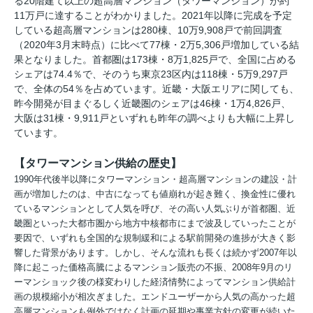
る20階建て以上の超高層マンション（タワーマンション）が約
11万戸に達することがわかりました。2021年以降に完成を予定
している超高層マンションは280棟、10万9,908戸で前回調査
（2020年3月末時点）に比べて77棟・2万5,306戸増加している結
果となりました。首都圏は173棟・8万1,825戸で、全国に占める
シェアは74.4％で、そのうち東京23区内は118棟・5万9,297戸
で、全体の54％を占めています。近畿・大阪エリアに関しても、
昨今開発が目まぐるしく近畿圏のシェアは46棟・1万4,826戸、
大阪は31棟・9,911戸といずれも昨年の調べよりも大幅に上昇し
ています。
【タワーマンション供給の歴史】
1990年代後半以降にタワーマンション・超高層マンションの建設・計
画が増加したのは、中古になっても値崩れが起き難く、換金性に優れ
ているマンションとして人気を呼び、その高い人気ぶりが首都圏、近
畿圏といった大都市圏から地方中核都市にまで波及していったことが
要因で、いずれも全国的な規制緩和による駅前開発の進捗が大きく影
響した背景があります。しかし、そんな流れも長くは続かず2007年以
降に起こった価格高騰によるマンション販売の不振、2008年9月のリ
ーマンショック後の様変わりした経済情勢によってマンション供給計
画の規模縮小が相次ぎました。エンドユーザーから人気の高かった超
高層マンションも例外ではなく計画の延期や事業方針の変更が続いた