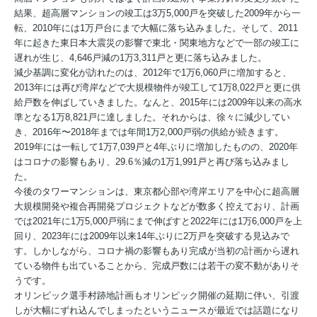
結果、超高層マンションの竣工は3万5,000戸を突破した2009年から一
転、2010年には1万戸台にまで大幅に落ち込みました。そして、2011
年に起きた東日本大震災の影響で東北・関東地方などで一部の竣工に
遅れが生じ、4,646戸減の1万3,311戸と更に落ち込みました。
減少基調に変化が訪れたのは、2012年で1万6,060戸に増加すると、
2013年には再び湾岸などで大規模物件が竣工して1万8,022戸と更に供
給戸数を伸ばしていきました。なんと、2015年には2009年以来の高水
準となる1万8,821戸に達しました。それからは、徐々に減少してい
き、2016年〜2018年までは年間1万2,000戸弱の供給が続きます。
2019年には一転して1万7,039戸と4年ぶりに増加したものの、2020年
はコロナの影響もあり、29.6％減の1万1,991戸と再び落ち込みまし
た。
今後のタワーマンションは、東京都心部や湾岸エリアを中心に超高層
大規模開発や複合再開発プロジェクトなどが数多く控えており、計画
では2021年に1万5,000戸弱にまで伸ばすと2022年には1万6,000戸を上
回り、2023年には2009年以来14年ぶりに2万戸を突破する見込みで
す。しかしながら、コロナ禍の影響もあり完成が当初の計画から遅れ
ている物件も出ていることから、完成戸数には若干の変不動がありそ
うです。
オリンピック選手村跡地計画もオリンピック開催の延期に伴い、引渡
しが大幅にずれ込んでしまったというニュースが最近では話題になり