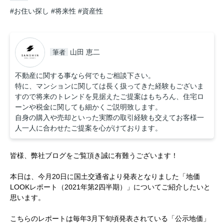
#お住い探し
#将来性
#資産性
山田 恵二
筆者
不動産に関する事なら何でもご相談下さい。
特に、マンションに関しては長く扱ってきた経験もございま
すので将来のトレンドを見据えたご提案はもちろん、住宅ロ
ーンや税金に関しても細かくご説明致します。
自身の購入や売却といった実際の取引経験も交えてお客様一
人一人に合わせたご提案を心がけております。
皆様、弊社ブログをご覧頂き誠に有難うございます！
本日は、今月20日に国土交通省より発表となりました「地価
LOOKレポート（2021年第2四半期）」について
ご紹介したいと
思います。
こちらのレポートは毎年3月下旬頃発表されている「公示地価」