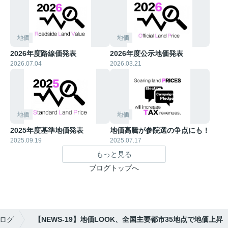
地価
地価
2026年度路線価発表
2026年度公示地価発表
2026.07.04
2026.03.21
地価
地価
2025年度基準地価発表
地価高騰が参院選の争点にも！
2025.09.19
2025.07.17
もっと見る
ブログトップへ
ログ
【NEWS-19】地価LOOK、全国主要都市35地点で地価上昇