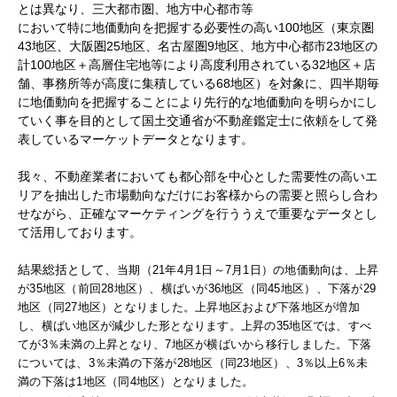
とは異なり、三大都市圏、地方中心都市等
において特に地価動向を把握する必要性の高い100地区（東京圏
43地区、大阪圏25地区、名古屋圏9地区、地方中心都市23地区の
計100地区＋高層住宅地等により高度利用されている32地区＋店
舗、事務所等が高度に集積している68地区）を対象に、四半期毎
に地価動向を把握することにより先行的な地価動向を明らかにし
ていく事を目的として国土交通省が不動産鑑定士に依頼をして発
表しているマーケットデータとなります。
我々、不動産業者においても都心部を中心とした需要性の高いエ
リアを抽出した市場動向なだけにお客様からの需要と照らし合わ
せながら、正確なマーケティングを行ううえで重要なデータとし
て活用しております。
結果総括として、
当期（21年4月1日～7月1日）の地価動向は、上昇
が35地区（前回28地区）、横ばいが36地区（同45地区）、下落が29
地区（同27地区）となりました。上昇地区および下落地区が増加
し、横ばい地区が減少した形となります。
上昇の35地区では、すべ
てが3％未満の上昇となり、7地区が横ばいから移行しました。下落
については、3％未満の下落が28地区（同23地区）、3％以上6％未
満の下落は1地区（同4地区）となりました。