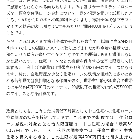
き上げは、住宅ローンの利払い増につながる反面、預金金利が上昇し
て恩恵がもたらされる面もあります。みずほリサーチ＆テクノロジー
ズが、預金や住宅ローン金利について一定の想定を置いて試算したと
ころ、0.5％から0.75％への追加利上げにより、家計全体ではプラス・
マイナス効果の差し引きで1世帯あたり年間約4000円のプラスという
ことです。
ただ、これはあくまで家計全体で平均した数字で、
以前に当SANSHI
N picksでもこの話題については取り上げましたが昨今若い世帯では、
預金よりも借入が多い世帯が大半なのでこの理論はあまり通用しない
かと思います。。
住宅ローンなどの負債を保有する世帯に限定して試
算すると、利上げの影響は1世帯当たり年間約2万円のマイナスになり
ます。特に、金融資産が少なく住宅ローンの残債が相対的に多いとさ
れる若年層では負担増となる傾向が強く、世帯主年齢が30歳台の世帯
では年間約4万2000円のマイナス、29歳以下の世帯では約4万5000円
のマイナスとなる計算です。
政府としても、こうした消費低下対策として中古住宅への住宅ローン
控除制度の拡充を検討しています。
これまでの制度では、
住宅ロ
ーン減税
の対象となる借入限度額は、中古住宅の場合「最高30
00万円」でした。 しかし今回の調整案では、
子育て世帯
が中古
住宅を購入する場合、この上限が
最高4500万円
まで引き上げら