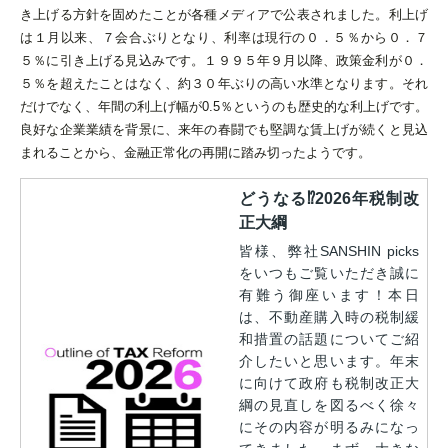
き上げる方針を固めたことが各種メディアで公表されました。利上げ
は１月以来、７会合ぶりとなり、利率は現行の０．５％から０．７
５％に引き上げる見込みです。１９９５年９月以降、政策金利が０．
５％を超えたことはなく、約３０年ぶりの高い水準となります。それ
だけでなく、年間の利上げ幅が0.5％というのも歴史的な利上げです。
良好な企業業績を背景に、来年の春闘でも堅調な賃上げが続くと見込
まれることから、金融正常化の再開に踏み切ったようです。
どうなる⁉︎2026年税制改
正大綱
皆様、弊社SANSHIN picks
をいつもご覧いただき誠に
有難う御座います！本日
は、不動産購入時の税制緩
和措置の話題についてご紹
介したいと思います。年末
に向けて政府も税制改正大
綱の見直しを図るべく徐々
にその内容が明るみになっ