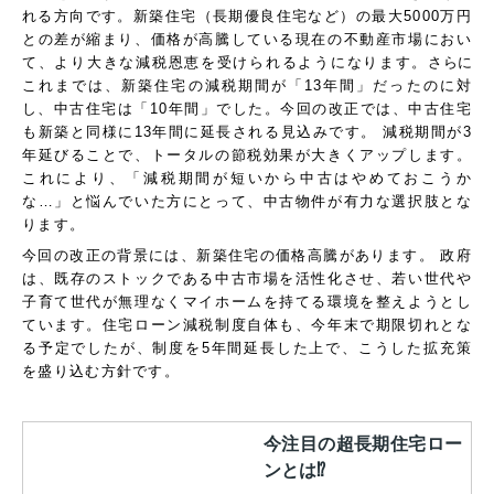
れる方向です。
新築住宅（長期優良住宅など）の最大5000万円
との差が縮まり、価格が高騰している現在の不動産市場におい
て、より大きな減税恩恵を受けられるようになります。
さらに
これまでは、新築住宅の減税期間が「13年間」だったのに対
し、中古住宅は「10年間」でした。
今回の改正では、中古住宅
も新築と同様に
13年間に延長
される見込みです。 減税期間が3
年延びることで、トータルの節税効果が大きくアップします。
これにより、「減税期間が短いから中古はやめておこうか
な…」と悩んでいた方にとって、中古物件が有力な選択肢とな
ります。
今回の改正の背景には、
新築住宅の価格高騰
があります。 政府
は、既存のストックである
中古市場を活性化
させ、若い世代や
子育て世代が無理なくマイホームを持てる環境を整えようとし
ています。
住宅ローン減税
制度自体も、今年末で期限切れとな
る予定でしたが、制度を
5年間延長
した上で、こうした拡充策
を盛り込む方針です。
今注目の超長期住宅ロー
ンとは⁉︎