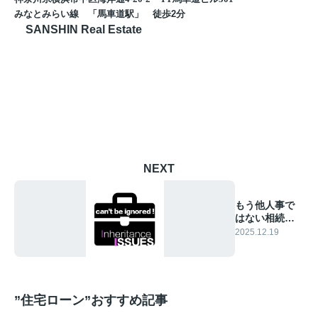
みなとみらい線 「馬車道駅」 徒歩
2
分
SANSHIN Real Estate
NEXT
もう他人事で
はない相続問
題
2025.12.19
”住宅ローン”おすすめ記事