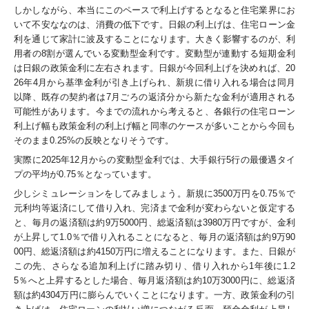
しかしながら、本当にこのペースで利上げするとなると住宅業界にお
いて不安ななのは、消費の低下です。日銀の利上げは、住宅ローン金
利を通じて家計に波及することになります。大きく影響するのが、利
用者の8割が選んでいる変動型金利です。変動型が連動する短期金利
は日銀の政策金利に左右されます。日銀が今回利上げを決めれば、20
26年4月から基準金利が引き上げられ、新規に借り入れる場合は同月
以降、既存の契約者は7月ごろの返済分から新たな金利が適用される
可能性があります。今までの流れから考えると、各銀行の住宅ローン
利上げ幅も政策金利の利上げ幅と同率のケースが多いことから今回も
そのまま0.25%の反映となりそうです。
実際に2025年12月からの変動型金利では、大手銀行5行の最優遇タイ
プの平
均が0.75％となっています。
少しシミュレーションをしてみましょう。新規に3500万円を0.75％で
元利均等返済にして借り入れ、完済まで金利が変わらないと仮定する
と、毎月の返済額は約9万5000円、総返済額は3980万円ですが、金利
が上昇して1.0％で借り入れることになると、毎月の返済額は約9万90
00円、総返済額は約4150万円に増えることになります。また、日銀が
この先、さらなる追加利上げに踏み切り、借り入れから1年後に1.2
5％へと上昇するとした場合、毎月返済額は約10万3000円に、総返済
額は約4304万円に膨らんでいくことになります。一方、
政策金利の引