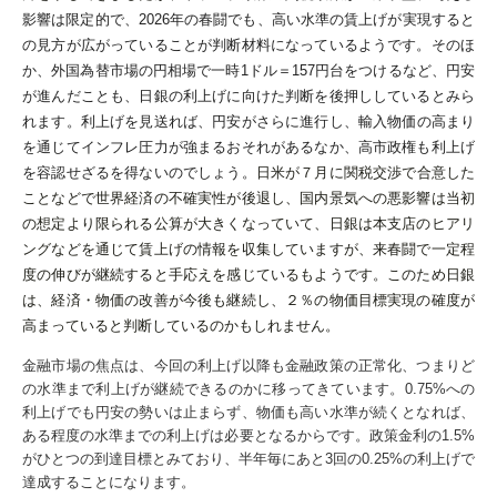
影響は限定的で、2026年の春闘でも、高い水準の賃上げが実現すると
の見方が広がっていることが判断材料になっているようです。そのほ
か、
外国為替市場の円相場で一時1ドル＝157円台をつけるなど、円安
が進んだことも、日銀の利上げに向けた判断を後押ししているとみら
れます。
利上げを見送れば、円安がさらに進行し、輸入物価の高まり
を通じてインフレ圧力が強まるおそれがあるなか、高市政権も利上げ
を容認せざるを得ないのでしょう。
日米が７月に関税交渉で合意した
ことなどで世界経済の不確実性が後退し、国内景気への悪影響は当初
の想定より限られる公算が大きくなっていて、日銀は本支店のヒアリ
ングなどを通じて賃上げの情報を収集していますが、来春闘で一定程
度の伸びが継続すると手応えを感じているもようです。このため日銀
は、経済・物価の改善が今後も継続し、２％の物価目標実現の確度が
高まっていると判断しているのかもしれません。
金融市場の焦点は、今回の利上げ以降も金融政策の正常化、つまりど
の水準まで利上げが継続できるのかに移ってきています。
0.75%への
利上げでも円安の勢いは止まらず、物価も高い水準が続くとなれば、
ある程度の水準までの利上げは必要となるからです。
政策金利の1.5%
がひとつの到達目標とみており、半年毎にあと3回の0.25%の利上げで
達成することになります。