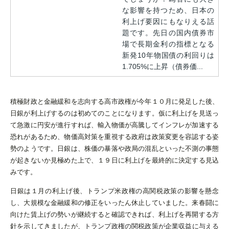
な影響を持つため、日本の
利上げ要因にもなりえる話
題です。先日の国内債券市
場で長期金利の指標となる
新発10年物国債の利回りは
1.705%に上昇（債券価...
積極財政と金融緩和を志向する高市政権が今年１０月に発足した後、
日銀が利上げするのは初めてのことになります。仮に利上げを見送っ
て急激に円安が進行すれば、輸入物価が高騰してインフレが加速する
恐れがあるため、物価高対策を重視する政府は政策変更を容認する姿
勢のようです。日銀は、株価の暴落や政局の混乱といった不測の事態
が起きないか見極めた上で、１９日に利上げを最終的に決定する見込
みです。
日銀は１月の利上げ後、トランプ米政権の高関税政策の影響を懸念
し、大規模な金融緩和の修正をいったん休止していました。来春闘に
向けた賃上げの勢いが継続すると確認できれば、利上げを再開する方
針を示してきましたが、
トランプ政権の関税政策が企業収益に与える