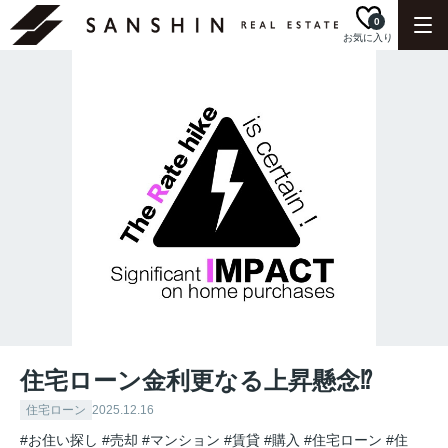
0
お気に入り
住宅ローン金利更なる上昇懸念⁉︎
住宅ローン
2025.12.16
#お住い探し
#売却
#マンション
#賃貸
#購入
#住宅ローン
#住