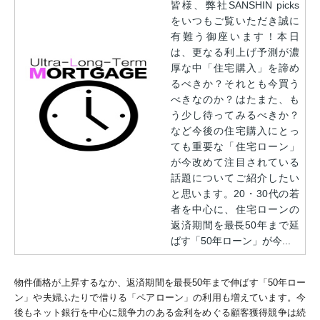
皆様、弊社SANSHIN picks
をいつもご覧いただき誠に
有難う御座います！本日
は、更なる利上げ予測が濃
厚な中「住宅購入」を諦め
るべきか？それとも今買う
べきなのか？はたまた、も
う少し待ってみるべきか？
など今後の住宅購入にとっ
ても重要な「住宅ローン」
が今改めて注目されている
話題についてご紹介したい
と思います。20・30代の若
者を中心に、住宅ローンの
返済期間を最長50年まで延
ばす「50年ローン」が今...
物件価格が上昇するなか、返済期間を最長50年まで伸ばす「50年ロー
ン」や夫婦ふたりで借りる「ペアローン」の利用も増えています。今
後もネット銀行を中心に競争力のある金利をめぐる顧客獲得競争は続