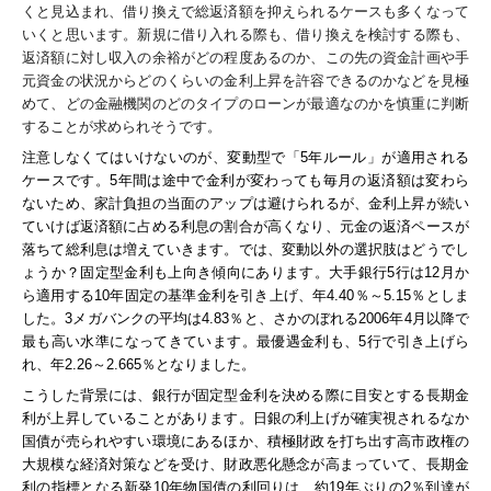
くと見込まれ、借り換えで総返済額を抑えられるケースも多くなって
いくと思います。
新規に借り入れる際も、借り換えを検討する際も、
返済額に対し収入の余裕がどの程度あるのか、この先の資金計画や手
元資金の状況からどのくらいの金利上昇を許容できるのかなどを見極
めて、どの金融機関のどのタイプのローンが最適なのかを慎重に判断
することが求められそうです。
注意しなくてはいけないのが、変動型で「5年ルール」が適用される
ケースです。5年間は途中で金利が変わっても毎月の返済額は変わら
ないため、家計負担の当面のアップは避けられるが、金利上昇が続い
ていけば返済額に占める利息の割合が高くなり、元金の返済ペースが
落ちて総利息は増えていきます。では、変動以外の選択肢はどうでし
ょうか？
固定型金利も上向き傾向にあります。大手銀行5行は12月か
ら適用する10年固定の基準金利を引き上げ、年4.40％～5.15％としま
した。3メガバンクの平均は4.83％と、さかのぼれる2006年4月以降で
最も高い水準になってきています。最優遇金利も、5行で引き上げら
れ、年2.26～2.665％となりました。
こうした背景には、銀行が固定型金利を決める際に目安とする長期金
利が上昇していることがあります。日銀の利上げが確実視されるなか
国債が売られやすい環境にあるほか、積極財政を打ち出す高市政権の
大規模な経済対策などを受け、財政悪化懸念が高まっていて、長期金
利の指標となる新発10年物国債の利回りは、約19年ぶりの2％到達が