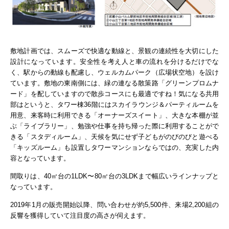
敷地計画では、スムーズで快適な動線と、景観の連続性を大切にした
設計になっています。安全性を考え人と車の流れを分けるだけでな
く、駅からの動線も配慮し、ウェルカムパーク（広場状空地）を設け
ています。
敷地の東南側には、緑の連なる散策路「グリーンプロムナ
ード」を配していますので散歩コースにも最適ですね！気になる共用
部はというと、
タワー棟36階にはスカイラウンジ＆パーティルームを
用意、来客時に利用できる「オーナーズスイート」、大きな本棚が並
ぶ「ライブラリー」、勉強や仕事を持ち帰った際に利用することがで
きる「スタディルーム」、天候を気にせず子どもがのびのびと遊べる
「キッズルーム」も設置しタワーマンションならではの、充実した内
容となっています。
間取りは、40㎡台の1LDK〜80㎡台の3LDKまで幅広いラインナップと
なっています。
2019年1月の販売開始以降、問い合わせが約5,500件、来場2,200組の
反響を獲得していて注目度の高さが伺えます。