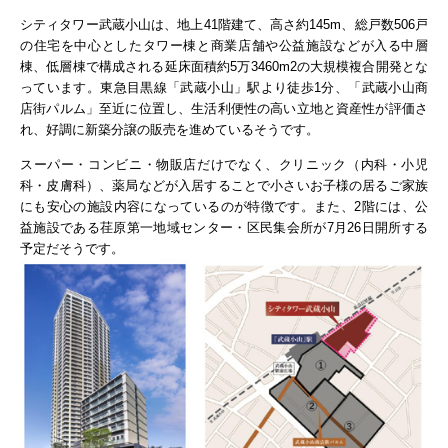
シティタワー武蔵小山は、地上41階建て、高さ約145m、総戸数506戸
の住宅を中心としたタワー棟と商業店舗や公益施設などが入る中層
棟、低層棟で構成される延床面積約5万3460m2の大規模複合開発とな
っています。東急目黒線「武蔵小山」駅より徒歩1分、「武蔵小山商
店街パルム」至近に位置し、生活利便性の高い立地と資産性が評価さ
れ、好調に新築分譲の販売を進めているそうです。
スーパー・コンビニ・物販店だけでなく、クリニック（内科・小児
科・皮膚科）、薬局などが入居することで小さいお子様の居るご家族
にも安心の施設内容になっているのが特徴です。また、2階には、公
益施設である荏原第一地域センター・区民集会所が7月26日開所する
予定だそうです。