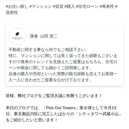
#お住い探し
#マンション
#賃貸
#購入
#住宅ローン
#将来性
#
資産性
山田 恵二
筆者
不動産に関する事なら何でもご相談下さい。
特に、マンションに関しては長く扱ってきた経験もございま
すので将来のトレンドを見据えたご提案はもちろん、住宅ロ
ーンや税金に関しても細かくご説明致します。
自身の購入や売却といった実際の取引経験も交えてお客様一
人一人に合わせたご提案を心がけております。
皆様、弊社ブログをご覧頂き誠に有難うございます！
本日のブログでは、「Pick Out Towers」第８弾として今月13
日、東京都品川区に完工したばかりの「シティタワー武蔵小山」
をご紹介したいと思います！