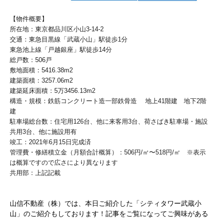
【物件概要】
所在地：東京都品川区小山3-14-2
交通：東急目黒線「武蔵小山」駅徒歩1分
東急池上線「戸越銀座」駅徒歩14分
総戸数：506戸
敷地面積：5416.38m2
建築面積：3257.06m2
建築延床面積：5万3456.13m2
構造・規模：鉄筋コンクリート造一部鉄骨造 地上41階建 地下2階
建
駐車場総台数：住宅用126台、他に来客用3台、荷さばき駐車場・施設
共用3台、他に施設用有
竣工：2021年6月15日完成済
管理費・修繕積立金（月額合計概算）：506円/㎡〜518円/㎡ ※表示
は概算ですので広さにより異なります
共用部：上記記載
山信不動産（株）では、本日ご紹介した「シティタワー武蔵小
山」のご紹介もしております！記事をご覧になってご興味がある