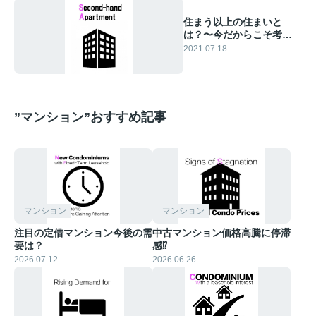
住まう以上の住まいと
は？〜今だからこそ考え
るマンション勘所〜
2021.07.18
”マンション”おすすめ記事
マンション
マンション
注目の定借マンション今後の需
中古マンション価格高騰に停滞
要は？
感⁉︎
2026.07.12
2026.06.26