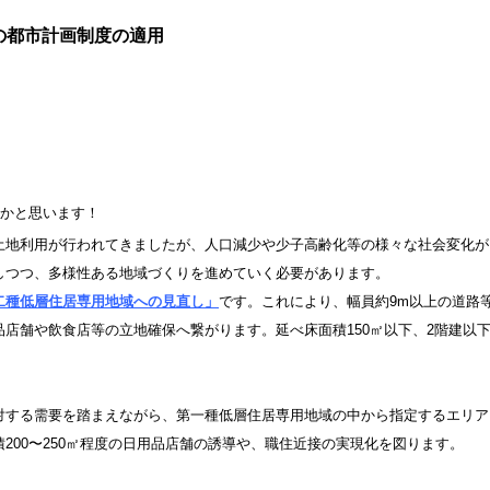
の都市計画制度の適用
かと思います！
土地利用が行われてきましたが、人口減少や少子高齢化等の様々な社会変化が
しつつ、多様性ある地域づくりを進めていく必要があります。
二種低層住居専用地域への見直し」
です。これにより、幅員約9m以上の道路
店舗や飲食店等の立地確保へ繋がります。延べ床面積150㎡以下、2階建以
対する需要を踏まえながら、第一種低層住居専用地域の中から指定するエリア
200〜250㎡程度の日用品店舗の誘導や、職住近接の実現化を図ります。