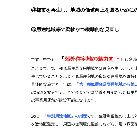
④都市を再生し、地域の価値向上を図るために
⑤用途地域等の柔軟かつ機動的な見直し
「
郊外住宅地の魅力向上
」
です。中でも、
は急務
これまで、第一種低層住居専用地域では住宅を中心とした
生じていることをふまえ低層住宅地の良好な住環境を維持
具体的な施策としては、「
第一種低層住居専用地域から第
の沿道を変更することで今まででは誘致不可能だった日用品
の事業用店舗が建設可能になります。
次に、
「特別用途地区」の指定
です。生活利便性の向上に
を数地区選定し、周辺の住環境に配慮しながら、延べ床面積