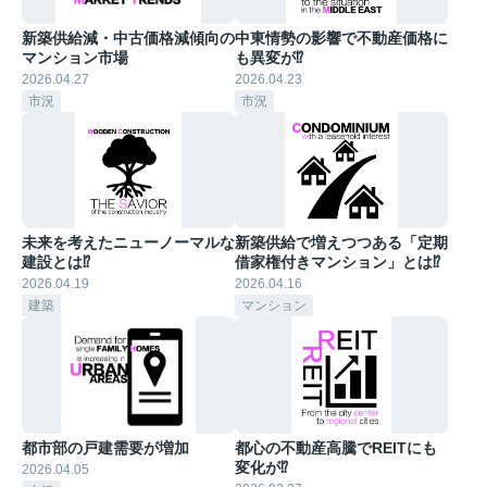
新築供給減・中古価格減傾向の
中東情勢の影響で不動産価格に
マンション市場
も異変が⁉︎
2026.04.27
2026.04.23
市況
市況
未来を考えたニューノーマルな
新築供給で増えつつある「定期
建設とは⁉︎
借家権付きマンション」とは⁉︎
2026.04.19
2026.04.16
建築
マンション
都市部の戸建需要が増加
都心の不動産高騰でREITにも
変化が⁉︎
2026.04.05