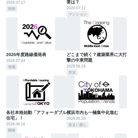
要は？
2026.07.17
2026.07.12
技術
マンション
2026年度路線価発表
どこまで続く？建築業界に大打
撃の中東問題
2026.07.04
2026.06.29
地価
市況
各社本格始動「アフォーダブル
横浜市内も一極集中化進む
住宅」！
2026.05.26
2026.06.18
住まい探し
開発