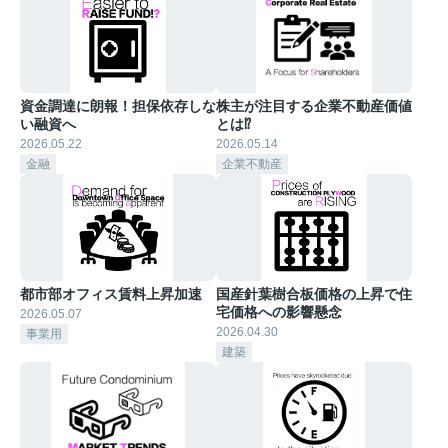
資金調達に朗報！担保依存しな
株主が注目する企業不動産価値
い融資へ
とは⁉︎
2026.05.22
2026.05.14
金融
企業不動産
都市部オフィス賃料上昇加速
国産針葉樹合板価格の上昇で住
宅価格への影響懸念
2026.05.07
2026.04.30
事業用
建築