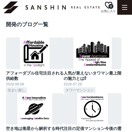
0
お気に入り
開発のブログ一覧
アフォーダブル住宅注目される
人気が衰えないタワマン最上階
供給数
の魅力とは⁉︎
2026.08.06
2026.07.28
住まい探し
タワーマンション
空き地は衛星から解析する時代
注目の定借マンション今後の需