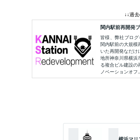
↓↓過
関内駅前再開発
皆様、弊社ブログ
関内駅前の大規模
いた再開発なだけ
地所神奈川県横浜
る複合ビル建設の
ノベーションオフ..
横浜マリ