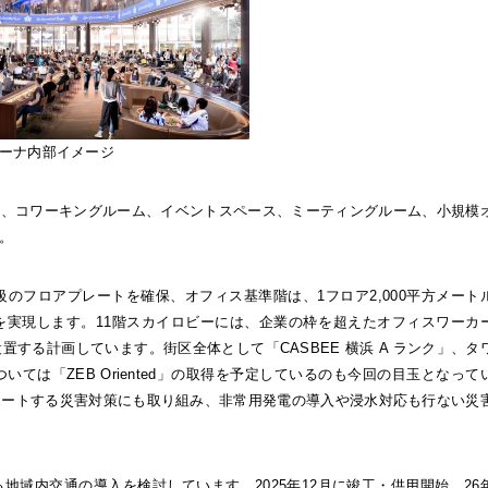
部イメージ
置、コワーキングルーム、イベントスペース、ミーティングルーム、小規模
。
級のフロアプレートを確保、オフィス基準階は、1フロア2,000平方メート
空間を実現します。11階スカイロビーには、企業の枠を超えたオフィスワーカ
設置する計画しています。
街区全体として「CASBEE 横浜 A ランク」、タ
部分については「ZEB Oriented」の取得を予定しているのも今回の目玉となって
ポートする災害対策にも取り組み、非常用発電の導入や浸水対応も行ない災
る地域内交通の導入を検討しています。
2025年12月に竣工・供用開始、26