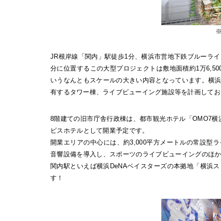
JR根岸線「関内」駅徒歩1分、横浜市営地下鉄ブルーラ
分に位置するこの大型プロジェクトは敷地面積約1万6,50
いうなんともスケールの大きい内容となっています。横
有するタワー棟、ライブビューイング施設等を計画してお
8階建ての旧市庁舎行政棟は、都市観光ホテル「OMO7横浜
ビスホテルとして開業予定です。
開業エリアの中心には、約3,000平方メートルの常設型
音響設備を導入し、スポーツのライブビューイングのほ
関内駅といえば横浜DeNAベイスターズの本拠地「横浜
す！