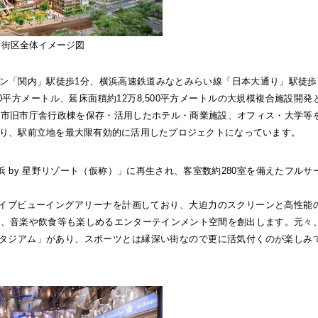
※街区全体イメージ図
イン「関内」駅徒歩1分、横浜高速鉄道みなとみらい線「日本大通り」駅徒歩
0平方メートル、延床面積約12万8,500平方メートルの大規模複合施設開発
浜市旧市庁舎行政棟を保存・活用したホテル・商業施設、オフィス・大学等
り、駅前立地を最大限有効的に活用した
プロジェクトになっています。
 by 星野リゾート（仮称）」に再生され、客室数約280室を備えたフルサ
ライブビューイングアリーナを計画しており、
大迫力のスクリーンと高性能
か、音楽や飲食等も楽しめるエンターテインメント空間を創出します。元々
スタジアム」があり、スポーツとは縁深い街なので更に活気付くのが楽しみ