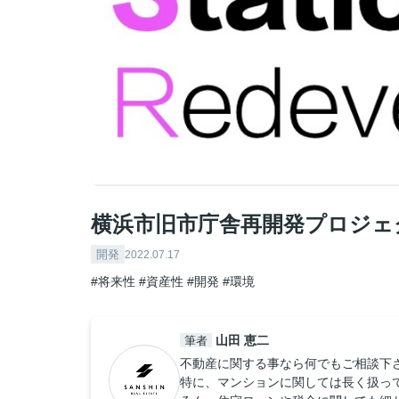
横浜市旧市庁舎再開発プロジェ
開発
2022.07.17
#将来性
#資産性
#開発
#環境
山田 恵二
筆者
不動産に関する事なら何でもご相談下
特に、マンションに関しては長く扱っ