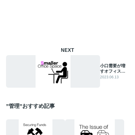
NEXT
小口需要が増
すオフィス賃
貸
2023.06.13
”管理”おすすめ記事