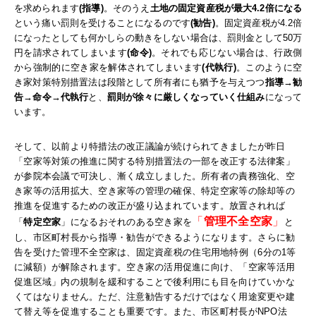
を求められます
(指導)
。そのうえ
土地の固定資産税が最大4.2倍になる
という痛い罰則を受けることになるのです
(勧告)
。固定資産税が4.2倍
になったとしても何かしらの動きをしない場合は、罰則金として50万
円を請求されてしまいます
(命令)
。それでも応じない場合は、行政側
から強制的に空き家を解体されてしまいます
(代執行)
。このように空
き家対策特別措置法は段階として所有者にも猶予を与えつつ
指導→勧
告→命令→代執行
と、
罰則が徐々に厳しくなっていく仕組み
になって
います。
そして、以前より特措法の改正議論が続けられてきましたが昨日
「空家等対策の推進に関する特別措置法の一部を改正する法律案」
が参院本会議で可決し、漸く成立しました。
所有者の責務強化、空
き家等の活用拡大、空き家等の管理の確保、特定空家等の除却等の
推進を促進するための改正が盛り込まれています。
放置されれば
「
管理不全空家
」
「
特定空家
」になるおそれのある空き家を
と
し、市区町村長から指導・勧告ができるようになります。さらに勧
告を受けた管理不全空家は、固定資産税の住宅用地特例（6分の1等
に減額）が解除されます。
空き家の活用促進に向け、「空家等活用
促進区域」内の規制を緩和することで後利用にも目を向けていかな
くてはなりません。ただ、注意勧告するだけではなく用途変更や建
て替え等を促進することも重要です。
また、市区町村長がNPO法