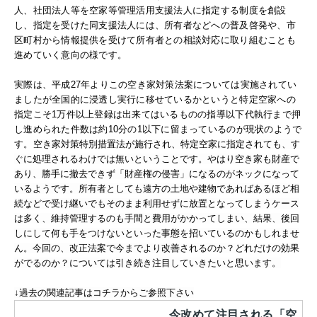
人、社団法人等を空家等管理活用支援法人に指定する制度を創設
し、指定を受けた同支援法人には、所有者などへの普及啓発や、市
区町村から情報提供を受けて所有者との相談対応に取り組むことも
進めていく意向の様です。
実際は、平成27年よりこの空き家対策法案については実施されてい
ましたが全国的に浸透し実行に移せて
いるかというと特定空家への
指定こそ1万件以上登録は出来てはいるものの指導以下代執行まで押
し進められた件数は約10分の1以下に留まっているのが現状のようで
す。
空き家対策特別措置法が施行され、特定空家に指定されても、す
ぐに処理されるわけでは無いということです。
やはり空き家も財産で
あり、勝手に撤去できず「財産権の侵害」になるのがネックになって
いるようです。所有者としても遠方の土地や建物であればあるほど相
続などで受け継いでもそのまま利用せずに放置となってしまうケース
は多く、維持管理するのも手間と費用がかかってしまい、結果、後回
しにして何も手をつけないといった事態を招いているのかもしれませ
ん。今回の、改正法案で今までより改善されるのか？どれだけの効果
がでるのか？については引き続き注目していきたいと思います。
↓過去の関連記事はコチラからご参照下さい
今改めて注目される「空