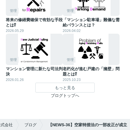
管理
管理
将来の修繕費確保で有効な手段
「マンション駐車場」難儀な需
とは⁉︎
給バランスとは？
2026.05.29
2026.04.02
管理
管理
マンション管理に新たな司法判
老朽化が進む戸建の「擁壁」問
決
題とは⁉︎
2026.01.26
2025.10.23
もっと見る
ブログトップへ
株式会社
ブログ
【NEWS-36】空家特措法の一部改正が成立