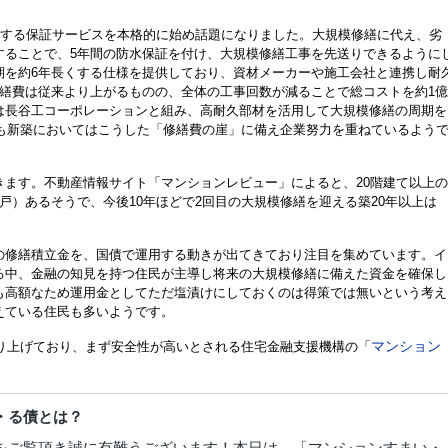
応する保証サービスを本格的に始め話題になりました。大規模修繕に代え、劣
することで、5年間の防水保証を付け、大規模修繕工事を先送りできるように
期を約6年長くする仕様を提供しており、資材メーカーや施工会社と連携し耐
繕費は従来より上がるものの、全体の工事回数が減ることで総コストを約1億
は長谷工コーポレーション
と組み、高耐久部材を活用して大規模修繕の周期を
とも新築においてはこうした「修繕費の崖」に備え企業努力を重ねているよう
ます。不動産情報サイト「マンションレビュー」によると、20階建て以上の
450戸）あるそうで、今後10年ほどで2回目の大規模修繕を迎える築20年以上は
の修繕積立金を、国債で運用する動きが出てきており注目を集めています。イ
る中、金融の知見を持つ住民が主導し将来の大規模修繕に備えた資金を確保し
も高額なため運用金としてただ塩漬けにしておくのは得策では無いという考え
えている住民も多いようです。
マンション
ては取り上げており、まず安全性が高いとされる住宅金融支援機構の「
・る債とは？
をご覧頂き誠に有難うございます！本日は、「マンションすまい・