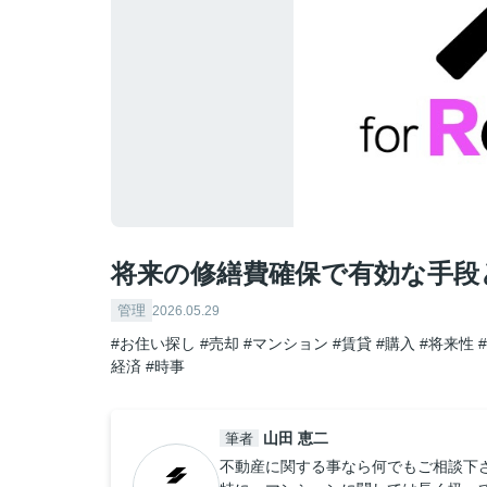
将来の修繕費確保で有効な手段と
管理
2026.05.29
#お住い探し
#売却
#マンション
#賃貸
#購入
#将来性
経済
#時事
山田 恵二
筆者
不動産に関する事なら何でもご相談下