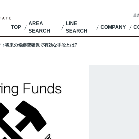
営
AREA
LINE
TOP
COMPANY
C
SEARCH
SEARCH
将来の修繕費確保で有効な手段とは⁉︎
グ