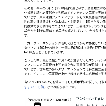
込んでいるそうです。
その他、今年の3月には築30年超で生じやすい資金難に対
化状況を調べ必要部分を見極めてメンテナンス工事を実施
ています。
東京建物アメニティサポートも大規模修繕の周
性の高い外壁塗装材や防水材などを開発し、1回当たりの修
円削減できる物件もでてきています。
三菱地所レジデンス
12年から18年に延ばす施工法を導入しており、今後各社
す。
一方、タワーマンションの老朽化はこれから本格化していき
タワマンは2025年末時点で全国に約1700棟（計約44万7
623棟あるといわれています。
こうした中、銀行に預けておくのが通例だったマンション
ンフレによる工事費の上昇で積立金の実質価値が目減りす
ています。世帯数の多いタワーマンションでは特に積立金
です。
インフレで工事費が上がり続ける状況に危機感を覚
当SANSHIN picksでも過去こうした運用手法に関し
すまい・る債
」が代表的な事例です。
マンションすまい
皆様、弊社ブログ