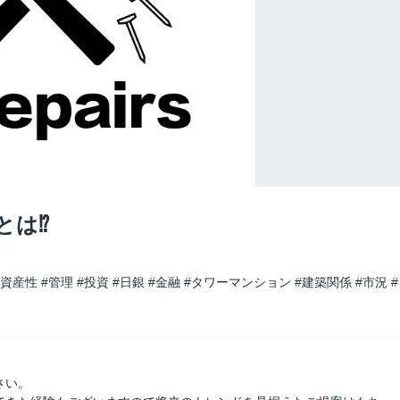
は⁉︎
#資産性
#管理
#投資
#日銀
#金融
#タワーマンション
#建築関係
#市況
#
さい。