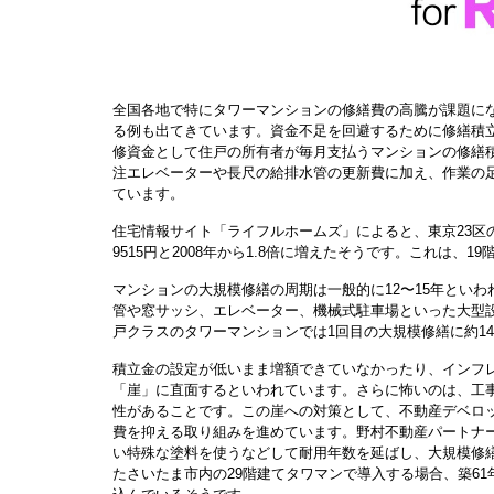
全国各地で特にタワーマンションの修繕費の高騰が課題に
る例も出てきています。資金不足を回避するために修繕積
修資金として住戸の所有者が毎月支払うマンションの修繕
注エレベーターや長尺の給排水管の更新費に加え、作業の
ています。
住宅情報サイト「ライフルホームズ」によると、東京23区の
9515円と2008年から1.8倍に増えたそうです。これは
マンションの大規模修繕の周期は一般的に12〜15年といわ
管や窓サッシ、エレベーター、機械式駐車場といった大型設
戸クラスのタワーマンションでは1回目の大規模修繕に約1
積立金の設定が低いまま増額できていなかったり、インフレ
「崖」に直面するといわれています。さらに怖いのは、
工
性があることです。この
崖への対策として、不動産デベロ
費を抑える取り組みを進めています。
野村不動産パートナ
い特殊な塗料を使うなどして耐用年数を延ばし、大規模修繕の
たさいたま市内の29階建てタワマンで導入する場合、築61