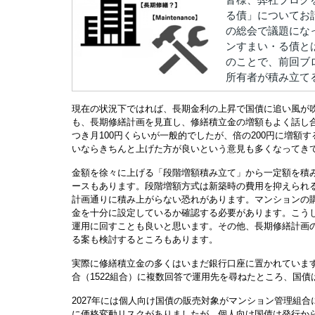
る債」についてお
の総会で議題にな
ンすまい・る債と
のことで、前回ブ
所有者が積み立てるお
現在の状況下ではれば、長期金利の上昇で国債に追い風が
も、
長期修繕計画を見直し、修繕積立金の増額もよく話し合
つき月100円くらいが一般的でしたが、倍の200円に増
いならきちんと上げた方が良いという意見も多くなってき
金額を徐々に上げる「段階増額積み立て」から一定額を積
ースもあります。段階増額方式は新築時の費用を抑えられ
計画通りに積み上がらない恐れがあります。
マンションの
金を十分に設定しているか確認する必要があります。
こう
運用に回すことも良いと思います。その他、長期修繕計画の
る案も検討するところもあります
。
実際に修繕積立金の多くはいまだ銀行口座に置かれています
合（1522組合）に複数回答で運用先を尋ねたところ、国債
2027年には個人向け国債の販売対象がマンション管理組
に価格変動リスクがありましたが、個人向け国債は発行か