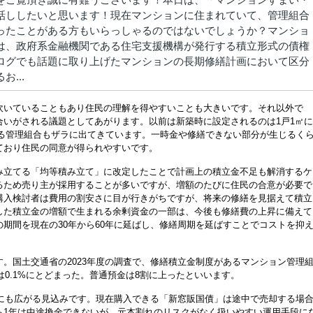
話ししたいと思います！現在マンションに住まれていて、管理組合
ったことがある方もいらっしゃるのではないでしょうか？マンショ
は、政府系金融機関である住宅支援機構が発行する積立形式の債権
ログでも話題に取り上げたマンションの長期修繕計画において区分
...
吹いていることもあり住民の理解を得やすいことも大きいです。それ以外で
いがされる議題としてあがります。以前は新築時に設定されるのは1戸1㎡に
額する管理組合もザラに出てきています。一時金や修繕できない部分が生じるく
ており住民の同意が得られやすいです。
み立てる「均等積み立て」に改定したことで計画上の積立金不足も解消するケ
るため売り主が採用することが多いですが、増額のたびに住民の合意が必要で
購入検討者は費用の割安さに目が行きがちですが、将来の修繕を見据えて積立
した積立金の増額で生まれる余剰資金の一部は、今後も修繕費の上昇に備えて
期間を現在の30年から60年に延ばし、修繕周期を延ばすことでコストを抑
。国土交通省の2023年度の調査で、修繕積立金制度があるマンション管理
は0.1%にとどまった。普通預金は8割に上ったといいます。
合にも広がる見込みです。現在購入できる「新窓販国債」は途中で売却する場
ら1年は中途換金できないが、元本割れのリスクがなく扱いやすい運用手段に