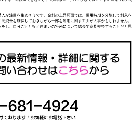
購入が注目を集めそうです。金利の上昇局面では、運用時期を分散して利息を
手元資金を確保しておきながら一部を運用に回す工夫が大事かもしれません。
革をし、自分ごとと捉え住まいの将来について総会で意見交換することだと思