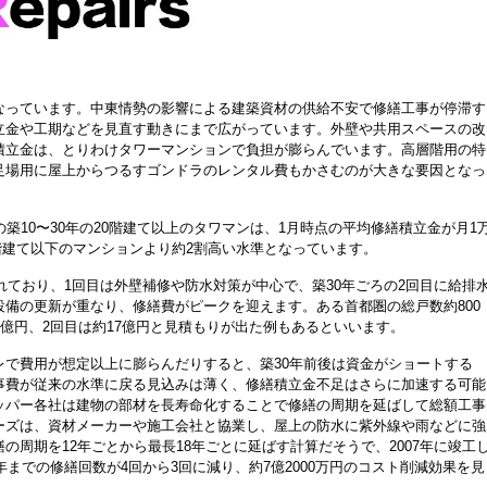
なっています。中東情勢の影響による建築資材の供給不安で修繕工事が停滞す
立金や工期などを見直す動きにまで広がっています。
外壁や共用スペースの改
積立金は、とりわけタワーマンションで負担が膨らんでいます。高層階用の特
足場用に屋上からつるすゴンドラのレンタル費もかさむのが大きな要因となっ
築10〜30年の20階建て以上のタワマンは、1月時点の平均修繕積立金が月1
、19階建て以下のマンションより約2割高い水準となっています。
れており、1回目は外壁補修や防水対策が中心で、築30年ごろの2回目に給排
備の更新が重なり、修繕費がピークを迎えます。ある首都圏の総戸数約800
4億円、2回目は約17億円と見積もりが出た例もあるといいます。
で費用が想定以上に膨らんだりすると、築30年前後は資金がショートする
事費が従来の水準に戻る見込みは薄く、修繕積立金不足はさらに加速する可能
ッパー各社は建物の部材を長寿命化することで修繕の周期を延ばして総額工事
ーズは、資材メーカーや施工会社と協業し、屋上の防水に紫外線や雨などに強
周期を12年ごとから最長18年ごとに延ばす計算だそうで、2007年に竣工
年までの修繕回数が4回から3回に減り、約7億2000万円のコスト削減効果を見