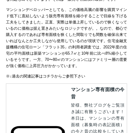
マンションデベロッパーとしても、この価格高騰の影響を購買マイン
ド低下に直結しないよう販売専有面積を縮小することで目線を下げる
工夫をしてきました。正直、実際は単価上昇しているので狭くなって
いるのに価格は据え置きみたいなロジックですが。。なので、都心で
購入するのであれば専有面積を狭くした間取りでも間数を確保出来て
いればなんとか工夫しながら使用しているのが現状です。
住宅金融支
援機構の住宅ローン「フラット35」の利用者調査では、2022年度の住
宅の平均面積は新築マンションが65.7㎡と10年前に比べ8%縮小して
いるそうです。一方、70〜80㎡のマンションにはファミリー層の需要
が強く価格に上昇圧力がかかっています。
※↓過去の関連記事はコチラからご参照下さい
マンション専有面積の今
昔
皆様、弊社ブログをご覧頂
き誠に有難うございます！
本日は、マンションの専有
面積（募集時の表記面積）
の今と昔の比較をしていき