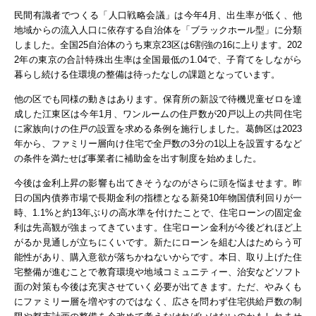
民間有識者でつくる「人口戦略会議」は今年4月、出生率が低く、他
地域からの流入人口に依存する自治体を「ブラックホール型」に分類
しました。全国25自治体のうち東京23区は6割強の16に上ります。202
2年の東京の合計特殊出生率は全国最低の1.04で、子育てをしながら
暮らし続ける住環境の整備は待ったなしの課題となっています。
他の区でも同様の動きはあります。保育所の新設で待機児童ゼロを達
成した江東区は今年1月、ワンルームの住戸数が20戸以上の共同住宅
に家族向けの住戸の設置を求める条例を施行しました。葛飾区は2023
年から、ファミリー層向け住宅で全戸数の3分の1以上を設置するなど
の条件を満たせば事業者に補助金を出す制度を始めました。
今後は金利上昇の影響も出てきそうなのがさらに頭を悩ませます。昨
日の国内債券市場で長期金利の指標となる新発10年物国債利回りが一
時、1.1%と約13年ぶりの高水準を付けたことで、住宅ローンの固定金
利は先高観が強まってきています。住宅ローン金利が今後どれほど上
がるか見通しが立ちにくいです。新たにローンを組む人はためらう可
能性があり、購入意欲が落ちかねないからです。本日、取り上げた
住
宅整備が進むことで教育環境や地域コミュニティー、治安などソフト
面の対策も今後は充実させていく必要が出てきます。ただ、やみくも
にファミリー層を増やすのではなく、広さを問わず住宅供給戸数の制