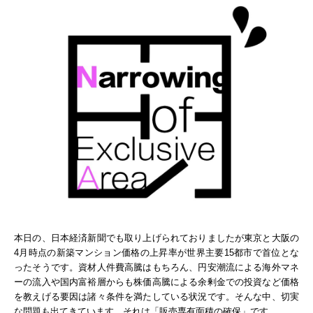
本日の、日本経済新聞でも取り上げられておりましたが東京と大阪の
4月時点の新築マンション価格の上昇率が世界主要15都市で首位とな
ったそうです。資材人件費高騰はもちろん、円安潮流による海外マネ
ーの流入や国内富裕層からも株価高騰による余剰金での投資など価格
を教えげる要因は諸々条件を満たしている状況です。そんな中、切実
な問題も出てきています。それは
「販売専有面積の確保」です。