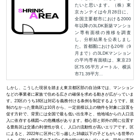
たいと思います。（株）東
京カンテイは今月28日に、
全国主要都市における2000
年以降の3LDK新築マンショ
ン専有面積の推移を調査
し、分析結果を公表しまし
た。首都圏における20年（9
月まで）の3LDKマンション
の平均専有面積は、東京23
区75.05平方メートル、横浜
市71.39平方...
しかし、こうした現状を踏まえ東京都区部の自治体では、マンション
などの事業者に家族で住める広さの確保を求める動きが広がっていま
す。23区のうち18区は
対応を義務付ける条例を制定するようです。規
制のなかった豊島区は10月から、一定規模以上の物件を対象に設置を
促す方針で、背景には全国で最も低い出生率と、他地域からの人口流
入に依存する構図への危機感があります。
都心部と郊外の間に位置す
る豊島区は交通の利便性が良く、人口の流動性が高いエリアです。区
によると、2022年に区外に引っ越した18歳以下の子どもがいる世帯の