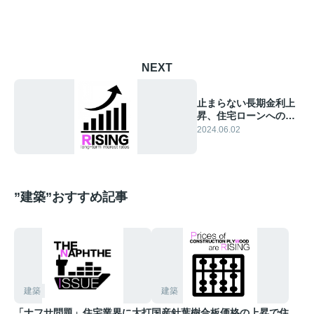
NEXT
止まらない長期金利上
昇、住宅ローンへの影
響は⁉︎
2024.06.02
”建築”おすすめ記事
建築
建築
「ナフサ問題」住宅業界に大打
国産針葉樹合板価格の上昇で住