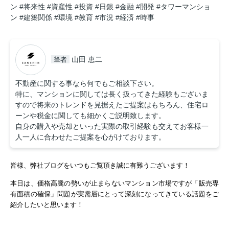
ン
#将来性
#資産性
#投資
#日銀
#金融
#開発
#タワーマンショ
ン
#建築関係
#環境
#教育
#市況
#経済
#時事
山田 恵二
筆者
不動産に関する事なら何でもご相談下さい。
特に、マンションに関しては長く扱ってきた経験もございま
すので将来のトレンドを見据えたご提案はもちろん、住宅ロ
ーンや税金に関しても細かくご説明致します。
自身の購入や売却といった実際の取引経験も交えてお客様一
人一人に合わせたご提案を心がけております。
皆様、弊社ブログをいつもご覧頂き誠に有難うございます！
本日は、価格高騰の勢いが止まらないマンション市場ですが「販売専
有面積の確保」問題が実需層にとって深刻になってきている話題をご
紹介したいと思います！