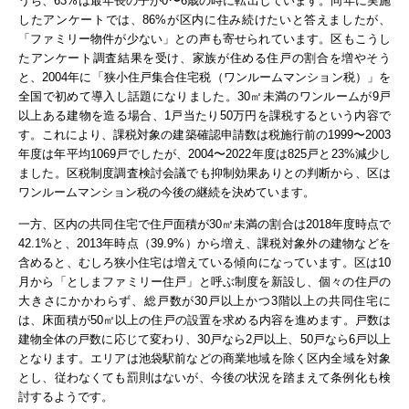
うち、63%は最年長の子が0〜6歳の時に転出しています。同年に実施
したアンケートでは、86%が区内に住み続けたいと答えましたが、
「ファミリー物件が少ない」との声も寄せられています。
区もこうし
たアンケート調査結果を受け、
家族が住める住戸の割合を増やそう
と、2004年に「狭小住戸集合住宅税（ワン
ルームマンション税）」を
全国で初めて導入し話題になりました。30㎡未満のワンルームが9戸
以上ある建物を造る場合、1戸当たり50万円を課税するという内容で
す。これにより、課税対象の建築確認申請数は税施行前の1999〜2003
年度は年平均1069戸でしたが、2004〜2022年度は825戸と23%減少し
ました。区税制度調査検討会議でも抑制効果ありとの判断から、区は
ワンルームマンション税の今後の継続を決めています。
一方、区内の共同住宅で住戸面積が30㎡未満の割合は2018年度時点で
42.1%と、2013年時点（39.9%）から増え、課税対象外の建物などを
含めると、むしろ狭小住宅は増えている傾向になっています。
区は10
月から「としまファミリー住戸」と呼ぶ制度を新設し、個々の住戸の
大きさにかかわらず、総戸数が30戸以上かつ3階以上の共同住宅に
は、床面積が50㎡以上の住戸の設置を求める内容を進めます。戸数は
建物全体の戸数に応じて変わり、30戸なら2戸以上、50戸なら6戸以上
となります。
エリアは池袋駅前などの商業地域を除く区内全域を対象
とし、従わなくても罰則はないが、今後の状況を踏まえて条例化も検
討するようです。