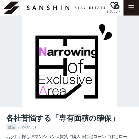
0
お気に入り
各社苦悩する「専有面積の確保」
建築
2024.05.31
#お住い探し
#マンション
#賃貸
#購入
#住宅ローン
#住宅ロー