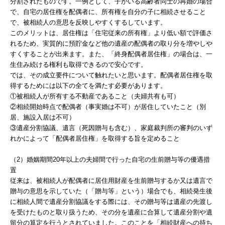
分割されたものです。一例として、子がいる高齢者同士の再婚の場合
で、自宅の居住権を配偶者に、所有権を自分の子に相続させること
で、被相続人の意思を反映しやすくするしています。
このメリットは、居住権は「住宅従来の所有権」より低い額で評価さ
れるため、実質的に預貯金など他の遺産の配偶者の取り分を増やしや
すくすることが出来ます。また、「終身配偶者居住権」の場合は、一
生住み続ける権利も取得できるので安心です。
では、その成立要件について触れたいと思います。配偶者居住権を取
得するためには以下の全てを満たす必要があります。
①被相続人が所有する不動産であること（夫婦共有も可）
②相続開始時点で配偶者（事実婚は不可）が居住していたこと（別
居、施設入居は不可）
③遺産分割協議、遺言（死因贈与も含む）、家庭裁判所の審判のいず
れかによって「配偶者居住権」を取得する旨を定めること
（2）婚姻期間20年以上の夫婦間で行った自宅の生前贈与等の優遇措
置
従来は、被相続人が配偶者に居住用財産を生前贈与するか又は遺言で
贈与の意思を示していた（「贈与等」という）場合でも、相続発生後
に相続人間で遺産分割協議をする際には、その贈与等は遺産の先渡し
を受けたものと取り扱うため、その分を遺産に合算して遺産分割や遺
留分の算定を行うとされていました。このことを「相続財産への持ち