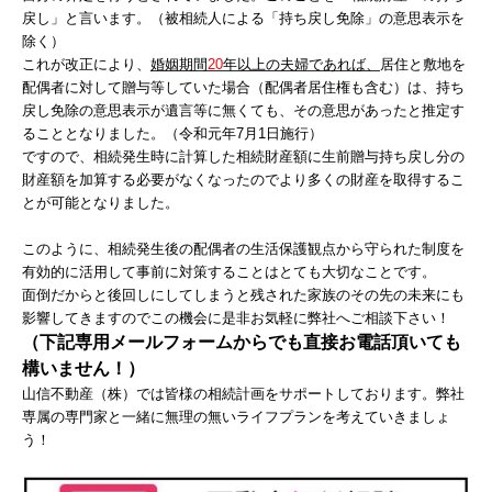
戻し」と言います。（被相続人による「持ち戻し免除」の意思表示を
除く）
これが改正により、
婚姻期間
20
年以上の夫婦であれば、
居住と敷地を
配偶者に対して贈与等していた場合（配偶者居住権も含む）は、持ち
戻し免除の意思表示が遺言等に無くても、その意思があったと推定す
ることとなりました。（令和元年7月1日施行）
ですので、相続発生時に計算した相続財産額に生前贈与持ち戻し分の
財産額を加算する必要がなくなったのでより多くの財産を取得するこ
とが可能となりました。
このように、相続発生後の配偶者の生活保護観点から守られた制度を
有効的に活用して事前に対策することはとても大切なことです。
面倒だからと後回しにしてしまうと残された家族のその先の未来にも
影響してきますのでこの機会に是非お気軽に弊社へご相談下さい！
（下記専用メールフォームからでも直接お電話頂いても
構いません！）
山信不動産（株）では皆様の相続計画をサポートしております。弊社
専属の専門家と一緒に無理の無いライフプランを考えていきましょ
う！