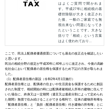
はよくご質問で聞かれま
す。平成27年に相続税の基
礎控除額が大きく改正され
た後、一般のご家庭でも無
視出来ない問題になってき
たということです。大きな
括りで「相続」という言葉
はよく使われており...
ここで、民法上配偶者優遇措置についても過去の改正点を確認したい
と思います。
民法の相続分野の規定が平成30年に40年ぶりに改正され、今後の高齢
化社会において配偶者の居住権を保護するため下記の方策が取られま
した。
（1）配偶者居住権の新設（令和2年4月1日施行）
配偶者居住権とは、配偶者の住まいや生活資金を保護するために創設
された制度で、相続開始の時には配偶者被相続人所有の建物に住んで
いた場合に、終身又は一定期間（遺言又は遺産分割によって定められ
た期間）無償で住み続けることができる権利で、従来の建物所有権を
「配偶者居住権」と「負担（配偶者居住権）付き建物の所有権」とに