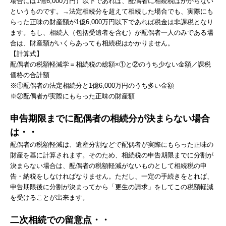
場合には1億6,000万円）以下であれば、配偶者に相続税はかからない
というものです。→法定相続分を超えて相続した場合でも、実際にも
らった正味の財産額が1億6,000万円以下であれば税金は非課税となり
ます。もし、相続人（包括受遺者を含む）が配偶者一人のみである場
合は、財産額がいくらあっても相続税はかかりません。
【計算式】
配偶者の税額軽減学＝相続税の総額×①と②のうち少ない金額／課税
価格の合計額
※①配偶者の法定相続分と1億6,000万円のうち多い金額
※②配偶者が実際にもらった正味の財産額
申告期限までに配偶者の相続分が決まらない場合
は・・
配偶者の税額軽減は、遺産分割などで配偶者が実際にもらった正味の
財産を基に計算されます。そのため、相続税の申告期限までに分割が
決まらない場合は、配偶者の税額軽減がないものとして相続税の申
告・納税をしなければなりません。ただし、一定の手続きをとれば、
申告期限後に分割が決まってから「更生の請求」をしてこの税額軽減
を受けることが出来ます。
二次相続での留意点・・