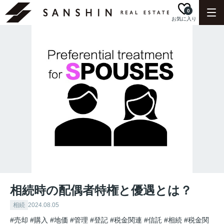
0
お気に入り
相続時の配偶者特権と優遇とは？
相続
2024.08.05
#売却
#購入
#地価
#管理
#登記
#税金関連
#信託
#相続
#税金関