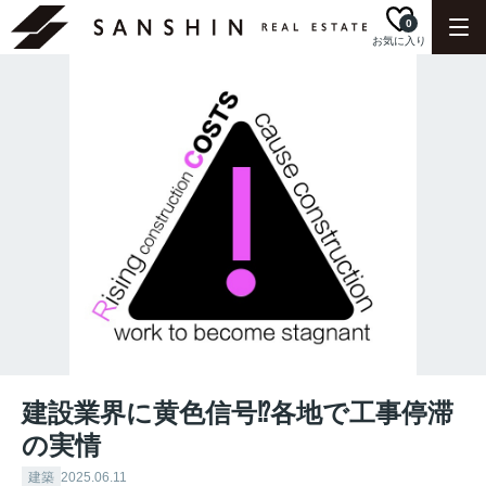
0
お気に入り
建設業界に黄色信号⁉︎各地で工事停滞
の実情
建築
2025.06.11