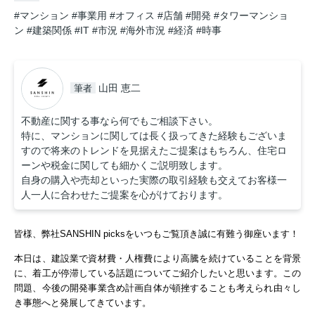
#マンション
#事業用
#オフィス
#店舗
#開発
#タワーマンショ
ン
#建築関係
#IT
#市況
#海外市況
#経済
#時事
山田 恵二
筆者
不動産に関する事なら何でもご相談下さい。
特に、マンションに関しては長く扱ってきた経験もございま
すので将来のトレンドを見据えたご提案はもちろん、住宅ロ
ーンや税金に関しても細かくご説明致します。
自身の購入や売却といった実際の取引経験も交えてお客様一
人一人に合わせたご提案を心がけております。
皆様、弊社SANSHIN picksをいつもご覧頂き誠に有難う御座います！
本日は、建設業で
資材費・人権費により高騰を続けていることを背景
に
、着工が停滞している話題についてご紹介したいと思います。この
問題、今後の開発事業含め計画自体が頓挫することも考えられ由々し
き事態へと発展してきています。