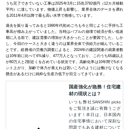
うち完了できていない工事は2025年3月に15兆3792億円（12カ月移動
平均）に達しています。物価上昇も影響し、業界全体のデータを遡れ
る2011年4月以降で最も高い水準で推移しています。
過去を振り返ってみると1990年代初めごろも今と同じように手持ち工
事高が積み上がっていました。当時はバブルの崩壊で経済が長い低迷
期に入る前で、建設需要の増加が大きかったことが要因でした。しか
し、今回のケースと大きく違うのは
業界全体で供給力が縮んでいるこ
とです。総務省の労働力調査によると、2024年の建設関連の就業者数
は10年前に比べて6%減り、477万人となっており、このうち65歳以上
が80万人と2割近くを占めている状況です。高齢化率は10年間で5ポイ
ント上がり、加齢で体力が衰えれば若いころのようには働けなくなる
懸念があるだけに純粋な生産力低下が目立ってきています。
国産強化が急務！住宅建
材の現状とは？
いつも弊社SANSHIN picks
をご覧頂き誠に有難うござ
います！本日は、日本国内
の住宅事情において深刻な
問題でもある建材について