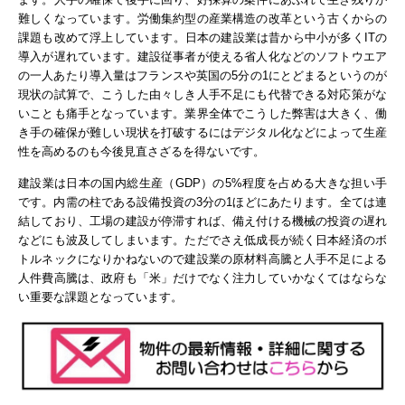
難しくなっています。
労働集約型の産業構造の改革という古くからの
課題も改めて浮上しています。
日本の建設業は昔から中小が多くITの
導入が遅れています。建設従事者が使える省人化などのソフトウエア
の一人あたり導入量はフランスや英国の5分の1にとどまるというのが
現状の試算で、こうした由々しき人手不足にも代替できる対応策がな
いことも痛手となっています。
業界全体でこうした弊害は大きく、働
き手の確保が難しい現状を打破するにはデジタル化などによって生産
性を高めるのも今後見直さざるを得ないです。
建設業は日本の国内総生産（GDP）の5%程度を占める大きな担い手
です。内需の柱である設備投資の3分の1ほどにあたります。全ては連
結しており、工場の建設が停滞すれば、備え付ける機械の投資の遅れ
などにも波及してしまいます。ただでさえ低成長が続く日本経済のボ
トルネックになりかねないので建設業の原材料高騰と人手不足による
人件費高騰は、政府も「米」だけでなく注力していかなくてはならな
い重要な課題となっています。