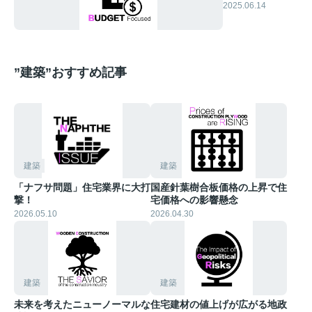
りも条件悪化⁉︎
2025.06.14
”建築”おすすめ記事
建築
建築
「ナフサ問題」住宅業界に大打
国産針葉樹合板価格の上昇で住
撃！
宅価格への影響懸念
2026.05.10
2026.04.30
建築
建築
未来を考えたニューノーマルな
住宅建材の値上げが広がる地政