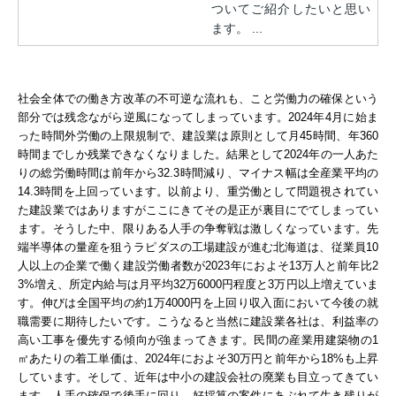
ついてご紹介したいと思い
ます。 ...
社会全体での働き方改革の不可逆な流れも、こと労働力の確保という
部分では残念ながら逆風になってしまっています。2024年4月に始ま
った時間外労働の上限規制で、建設業は原則として月45時間、年360
時間までしか残業できなくなりました。結果として2024年の一人あた
りの総労働時間は前年から32.3時間減り、マイナス幅は全産業平均の
14.3時間を上回っています。以前より、重労働として問題視されてい
た建設業ではありますがここにきてその是正が裏目にでてしまってい
ます。
そうした中、限りある人手の争奪戦は激しくなっています。先
端半導体の量産を狙うラピダスの工場建設が進む北海道は、従業員10
人以上の企業で働く建設労働者数が2023年におよそ13万人と前年比2
3%増え、所定内給与は月平均32万6000円程度と3万円以上増えていま
す。伸びは全国平均の約1万4000円を上回り収入面において今後の就
職需要に期待したいです。
こうなると当然に建設業各社は、利益率の
高い工事を優先する傾向が強まってきます。民間の産業用建築物の1
㎡あたりの着工単価は、2024年におよそ30万円と前年から18%も上昇
しています。
そして、近年は中小の建設会社の廃業も目立ってきてい
ます。人手の確保で後手に回り、好採算の案件にあぶれて生き残りが