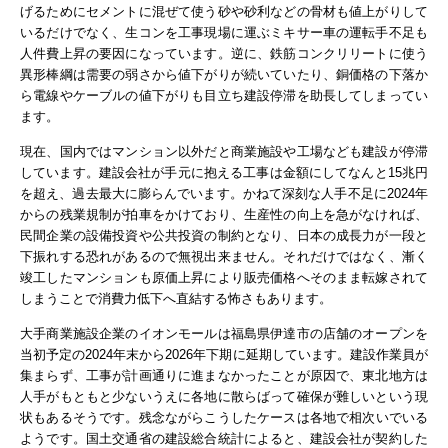
げるためにセメントに混ぜて使う砂や砂利などの骨材も値上がりして
いるだけでなく、生コンを工事現場に運ぶミキサー車の運転手不足も
人件費上昇の要因になっています。逆に、鉄筋コンクリリートに使う
異形棒綱は需要の弱さから値下がりが続いていたり、銅価格の下落か
ら電線やケーブルの値下がりも目立ち建設停滞を助長してしまってい
ます。
現在、国内ではマンション以外だと商業施設や工場なども建設が停滞
しています。建設会社が手元に抱える工事は金額にしてなんと15兆円
を超え、過去最大に膨らんでいます。かねて深刻な人手不足に2024年
からの残業規制が拍車をかけており、生産性の向上を急がなければ、
民間企業の設備投資や公共投資の制約となり、日本の成長力が一段と
下振れする恐れがあるので無視出来ません。それだけではなく、漸く
竣工したマンションも原価上昇により販売価格へそのまま転嫁されて
しまうことで消費力低下へ直結する怖さもあります。
大手商業施設企業のイオンモールは福島県伊達市の店舗のオープンを
当初予定の2024年末から2026年下期に延期しています。建設作業員が
集まらず、工事が計画通りに進まなかったことが原因で、東北地方は
人手がもともと少ないうえに各地に散らばって確保が難しいという現
状もあるそうです。残念ながら
こうしたケースは各地で相次いでいる
ようです。国土交通省の建設総合統計によると、建設会社が契約した