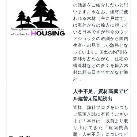
の話題をご紹介したいと思
います。今なお、建材に使
われる木材（主に戸建て）
は海外からの輸入に頼って
いる日本ですが昨今のウッ
ドショックの教訓から国内
生産への見直しが急務とな
っています。国土の約7割を
森林が占めながら、住宅の
構造材などの多くを輸入木
材に頼る日本ですがなぜ海
外...
人手不足、資材高騰でビ
ル建替え延期続出
皆様、弊社ブログをいつも
ご覧頂き誠に有難うござい
ます！本日は、以前より取
り上げてきた「建築費高
騰・人材不足」についてビ