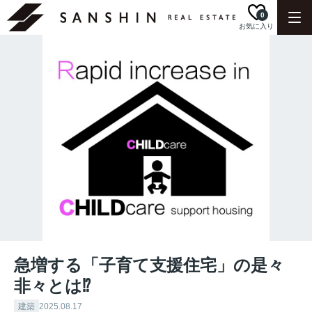
0
お気に入り
急増する「子育て支援住宅」の是々
非々とは⁉︎
建築
2025.08.17