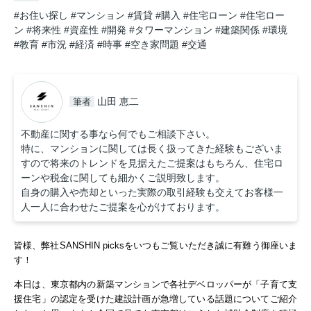
#お住い探し
#マンション
#賃貸
#購入
#住宅ローン
#住宅ロー
ン
#将来性
#資産性
#開発
#タワーマンション
#建築関係
#環境
#教育
#市況
#経済
#時事
#空き家問題
#交通
山田 恵二
筆者
不動産に関する事なら何でもご相談下さい。
特に、マンションに関しては長く扱ってきた経験もございま
すので将来のトレンドを見据えたご提案はもちろん、住宅ロ
ーンや税金に関しても細かくご説明致します。
自身の購入や売却といった実際の取引経験も交えてお客様一
人一人に合わせたご提案を心がけております。
皆様、弊社SANSHIN picksをいつもご覧いただき誠に有難う御座いま
す！
本日は、東京都内の新築マンションで各社デベロッパーが「子育て支
援住宅」の認定を受けた建設計画が急増している話題についてご紹介