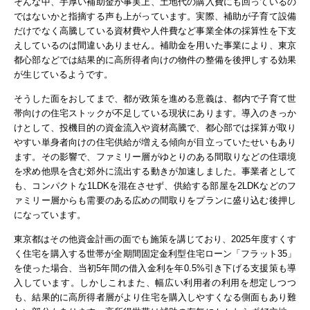
そんな中、手厚い補助金が事実上、土地代の購入費にも回っているの
ではないかと指摘する声も上がっています。実際、補助が子育て設備
だけでなく高騰している資材費や人件費など事業全体の採算性を下支
えしているのは間違いありません。補助金を用いた事業により、東京
都心部などでは結果的に高所得者向けの物件の整備を後押しする効果
が生じているようです。
そうした面をおしてまで、都が政策を進める意義は、都内で子育て世
帯向けの住宅ストックが不足している現状にあります。導入のきっか
けとして、投機目的の資金流入や資材高騰で、都心部では採算が取り
やすい単身者向けの住宅供給が増える傾向が目立っていたせいもあり
ます。
その影響で、ファミリー層がゆとりのある間取りなどの住環境
を求め他県を含む郊外に流出する動きが加速しました。事業者として
も、コンパクトな1LDKを混在させず、供給する部屋を2LDKなどのフ
ァミリー層からも需要のある広めの間取りをプランに盛り込む後押し
になっています。
東京都はその他資金計画の面でも施策を講じており、2025年度すくす
く住宅を購入する世帯が全期間固定金利型住宅ローン「フラット35」
を使った場合、当初5年間の借入金利を年0.5%引き下げる支援策も導
入しています。しかしこれまた、幅広い利用者の利用を想定しつつ
も、結果的に高所得者層がより住宅を購入しやすくなる側面もあり難