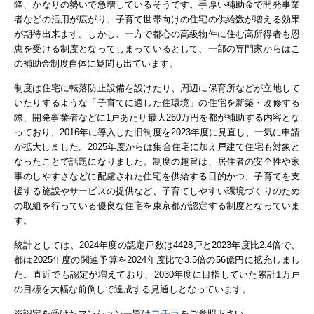
降、かなりの勢いで急増しているそうです。手厚い補助金で開発事業
者などの活用が広がり、子育て世帯向けの住宅の供給数が増える効果
が期待出来ます。しかし、一方で都心の高級物件に住む高所得者も恩
恵を受ける制度となってしまっていると
して、一部の専門家からはこ
の補助金制度自体に疑問も出ています。
制度は住宅に転落防止設備を設けたり、周辺に保育所などが立地して
いたりするような「子育てに適した住環境」の住宅を新築・改修する
際、開発事業者などに1戸あたり最大260万円を都が補助する内容とな
っており、2016年に導入した旧制度を2023年度に見直し、一気に申請
が拡大しました。2025年度からは集合住宅に加え戸建て住宅も対象と
なったことで話題になりました。制度の趣旨は、
居住者の安全性や家
事のしやすさなどに配慮された住宅を供給する目的
かつ、子育てを支
援する施設やサービスの提供など、
子育てしやすい環境づくりのため
の取組を行っている優良な住宅を
東京都が認定する制度となっていま
す。
統計としては、2024年度の認定戸数は4428戸と2023年度比2.4倍で、
都は2025年度の関連予算を2024年度比で3.5倍の56億円に拡充しまし
た。直近でも認定が増えており、2030年度に目指していた累計1万戸
の目標を大幅な前倒しで達成する見通しとなっています。
コチラ
※認定を受けたマンション一覧は
をご参照下さい