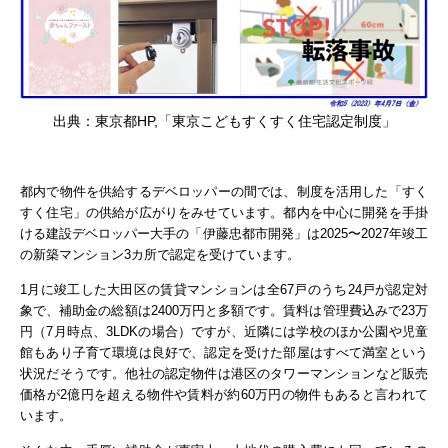
出典：東京都HP,「東京こどもすくすく住宅認定制度」
都内で物件を供給するデベロッパーの間では、制度を活用した「すく
すく住宅」の供給が広がりをみせています。都内を中心に開発を手掛
ける建設デベロッパー大手の「伊藤忠都市開発」は2025〜2027年竣工
の新築マンション3カ所で認定を受けています。
1月に竣工した大田区の賃貸マンションは全67戸のうち24戸が認定対
象で、補助金の総額は2400万円と多額です。賃料は管理費込みで23万
円（7月時点、3LDKの場合）ですが、近隣には学校のほか公園や児童
館もあり子育て環境は良好で、認定を受けた部屋はすべて満室という
状況だそうです。
他社の認定物件は港区のタワーマンションなど販売
価格が2億円を超える物件や賃料が約60万円の物件もあると言われて
います。