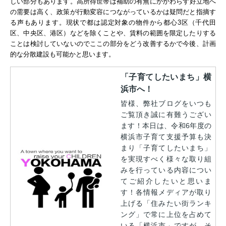
しい部分もあります。
高所得世帯は補助の有無にかかわらず好立地へ
の需要は高く、政策が行動変容につながっているかは疑問だと指摘す
る声もあります。現状で都は認定対象の物件から都心3区（千代田
区、中央区、港区）などを除くことや、賃料の範囲を限定したりする
ことは検討していないのでここの部分をどう改善するかで今後、計画
的な分散建設も可能かと思います。
「子育てしたいまち」横
浜市へ！
皆様、弊社ブログをいつも
ご覧頂き誠に有難うござい
ます！本日は、令和6年度の
横浜市子育て支援予算も決
まり「子育てしたいまち」
を実現すべく様々な取り組
みを行っている内容につい
てご紹介したいと思いま
す！各情報メディアが取り
上げる「住みたい街ランキ
ング」で常に上位を占めて
いる「横浜市」ですが、そ