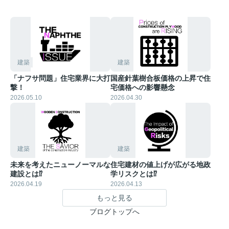
建築
建築
「ナフサ問題」住宅業界に大打
国産針葉樹合板価格の上昇で住
撃！
宅価格への影響懸念
2026.05.10
2026.04.30
建築
建築
未来を考えたニューノーマルな
住宅建材の値上げが広がる地政
建設とは⁉︎
学リスクとは⁉︎
2026.04.19
2026.04.13
もっと見る
ブログトップへ