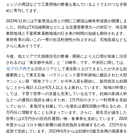
ェンジの周辺などで工業用地の整備も進んでいるようで人のつなぎ留
めに寄与してます。
2023年11月には千葉県流山市との間に三郷流山橋有料道路が開通しま
した。目的はTX沿線開発などによる交通需要増大への対応で、埼玉県
東部地域と千葉県東葛飾地域の行き来の時間の短縮も期待されます。
車所有率の高いこの一帯の生活利便性が向上すれば、宅地造成なども
さらに進みそうです。
今後、他エリアで大規模住宅の整備・開発により人口増が加速し注目
されるのは「東京都中央区」と「川崎市」です。中央区に関しては、
当ブログ内
でも注目エリアとして過去取り上げてきましたが大きな起
爆要因として
東京五輪・パラリンピック選手村跡地に建設された大型
マンション群「晴海フラッグ」が今年入居を開始し、販売状況も好調
なことから推計人口が6万人以上も上振れしています。地域の特徴と
しては、子育て世帯への支援も充実している点です。妊婦の産婦人科
などへの通院の負担を減らすため、1万円分のタクシー利用券を支給
していおり、多胎児を妊娠している場合は通院回数が増えるため、2
万円分に増額することも決まっています。
さらに、新生児が誕生した
世帯には3万円分の区内共通買い物・食事券を支給しています。2020
年度からはコロナ禍の影響の経済的負担を軽減するため、2万円分を
追加で支給しています。2023年6月からは妊婦や2歳児未満の保護者を