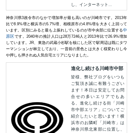
し、インターネット...
神奈川県3政令市のなかで増加率が最も高いのが川崎市です。2013年
比で8.9%増と横浜市の5.7%増、相模原市の4.8%増を大きく上回って
中
います。区別にみると最も上振れしているのが市中央部に位置する
原区
です。2040年の推計人口は28万7246人と2013年比で26.9%増加
しています。JR、東急の武蔵小杉駅を核にした区で駅周辺は既にタワ
ーマンションが林立しており、一昔前の景色とは大きく様変わりし今
や押しも押されぬ人気住宅エリアになりました。
進化し続ける川崎市中部
皆様、弊社ブログをいつも
ご覧頂き誠に有難うござい
ます！本日は安定してお問
合せの多いエリアでもあ
る、進化し続ける街「川崎
市中部エリア」についてご
紹介したいと思います！横
浜市のお隣町「川崎市」は
神奈川県北東部に位置し、