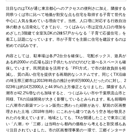
注目なのはTXが通じ東京都心へのアクセスの便利さに加え、隣接する
同県つくば市に比べて地価が割安な点も住宅を取得する子育て世代を
中心に人気を集めている理由です。当然、
人口増に対応する行政自治
体の動きも活発化してきており、つくばみらい市は定住人口の増加を
めざした3階建て全室3LDKの2棟57戸からなる「子育て応援住宅」を
着工し話題になっています。市が子育てを主眼に住宅を建設するのは
初めての試みです。
内容としては、駐車場は各戸2台分を確保し、宅配ボックス、遊具が
ある約2000㎡の広場も設け子供たちがのびのびと遊べるスペースも確
保しています。民間資金を活用する「PFI方式」で市の財政負担を軽
減し、質の高い住宅を提供する画期的なシステムです。
同じくTX沿線
の埼玉県三郷市は2013年時点の推計が約9万8000人だったのに対し、2
023年は約14万2000人と44.9%の上方修正となりました。隣接する八
潮市が42.2%増なのも加味すると、つくばみらい市や千葉県流山市と
同様、TXの沿線開発が大きく影響しているとみられます。私も前職時
に八潮市の新築マンション販売に携わった経験があり、駅前の区画整
理された土地（2018年当時）にこれから建つであろう空き地が散見さ
れたのを覚えています。地域としても、TXが開通したことで東京に近
い「八潮」や「三郷」は当時から都内の価格から考えると割安感もあ
り注目されていました。
市の区画整理事業の一環で、三郷インターチ