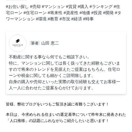
#お住い探し
#売却
#マンション
#賃貸
#購入
#ランキング
#住
宅ローン
#住宅ローン
#将来性
#資産性
#地価
#投資
#開発
#タ
ワーマンション
#環境
#教育
#市況
#経済
#時事
山田 恵二
筆者
不動産に関する事なら何でもご相談下さい。
特に、マンションに関しては長く扱ってきた経験もございま
すので将来のトレンドを見据えたご提案はもちろん、住宅ロ
ーンや税金に関しても細かくご説明致します。
自身の購入や売却といった実際の取引経験も交えてお客様一
人一人に合わせたご提案を心がけております。
皆様、弊社ブログをいつもご覧頂き誠に有難うございます！
本日は、今求められる住まいの選定基準について昨年末に発表された
「人口推移」の話題にふれながらご紹介したいと思います！