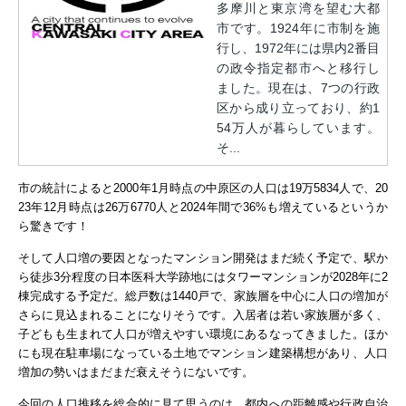
多摩川と東京湾を望む大都
市です。1924年に市制を施
行し、1972年には県内2番目
の政令指定都市へと移行し
ました。現在は、7つの行政
区から成り立っており、約1
54万人が暮らしています。
そ...
市の統計によると2000年1月時点の中原区の人口は19万5834人で、20
23年12月時点は26万6770人と2024年間で36%も増えているというか
ら驚きです！
そして人口増の要因となったマンション開発はまだ続く予定で、駅か
ら徒歩3分程度の日本医科大学跡地にはタワーマンションが2028年に2
棟完成する予定だ。総戸数は1440戸で、家族層を中心に人口の増加が
さらに見込まれることになりそうです。
入居者は若い家族層が多く、
子どもも生まれて人口が増えやすい環境にあるなってきました。ほか
にも現在駐車場になっている土地でマンション建築構想があり、人口
増加の勢いはまだまだ衰えそうにないです。
今回の人口推移を総合的に見て思うのは、都内への距離感や行政自治