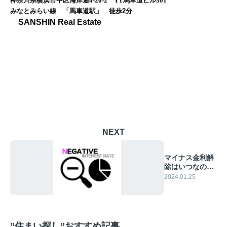
神奈川県横浜市中区海岸通4-20-2 YT馬車道ビル301
みなとみらい線 「馬車道駅」 徒歩
2
分
SANSHIN Real Estate
NEXT
マイナス金利解
除はいつなの
か⁉︎
2024.01.25
”住まい探し”おすすめ記事