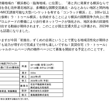
整備地域の「横浜都心・臨海地域」に位置し、「港と共に発展する横浜ならで
画を含む北仲通北地区は、多機能な国際交流拠点・みなとみらい地区と関内地
MICE誘致可能な大型バンケットを有する「コンラッド横浜」と、100㎡以
（仮称）ラ・トゥール横浜」を供給することにより横浜の国際競争力向上に勢
プロムナードの整備により歩行者ネットワークが強化され、地区全体の回遊性
出する動線が期待されます。このことが国土交通大臣より評価され、2023
事も話題になりました。
いますが今回「初進出」ずくめの企画ということで更なる地域活性化が期待さ
ドも迫力が増すので
完成までが待ち遠しいですね！賃貸住宅（
ラ・トゥール
）
フィシャルホームページ内の物件ページにて募集を開始する予定とのことです。