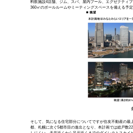
料飲施設4店舗、ジム、スパ、屋内プール、エグゼクティ
360㎡のボールルームやミーティングスペースを備える予
そして、気になる住宅部分についてですが住友不動産の最
都、札幌に次ぐ5都市目の進出となり、本計画では総戸数22
しにくい、天井近くから足元近くまでのダイレクトスカイビ