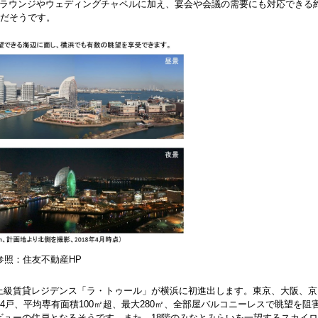
ブラウンジやウェディングチャペルに加え、宴会や会議の需要にも対応できる
定だそうです。
参照：住友不動産HP
上級賃貸レジデンス「ラ・トゥール」が横浜に初進出します。東京、大阪、京
4戸、平均専有面積100㎡超、最大280㎡、全部屋バルコニーレスで眺望を阻
ューの住戸となるそうです。また、18階のみなとみらいを一望するスカイロ