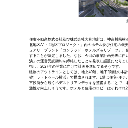
住友不動産株式会社及び株式会社大和地所は、神奈川県横浜
北地区A1・2地区プロジェクト」内のホテル及び住宅の概
ュアリーブランド「コンラッド・ホテルズ＆リゾーツ」、
することが決定しました。なお、今回の事業計画発表に伴
浜」の運営受託契約を締結したことを発表し話題になりま
指し、2027年の開業に向けて計画を進めてるそうです。
建物のアウトラインとしては、地上40階、地下2階建の本計
称）ラ・トゥール横浜」で構成されます。1階は住宅･ホテ
市役所から続くペデストリアンデッキを整備することで、
遊性が向上しそうです。ホテルと住宅のロビーはそれぞれ2