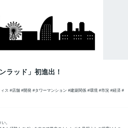
ンラッド」初進出！
フィス
#店舗
#開発
#タワーマンション
#建築関係
#環境
#市況
#経済
#
さい。