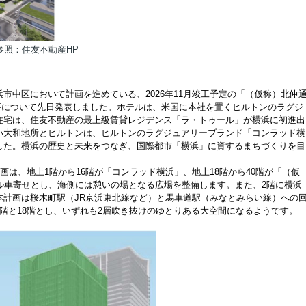
参照：住友不動産HP
市中区において計画を進めている、2026年11月竣工予定の「（仮称）北仲
要について先日発表しました。ホテルは、米国に本社を置くヒルトンのラグジ
住宅は、住友不動産の最上級賃貸レジデンス「ラ・トゥール」が横浜に初進出
い大和地所とヒルトンは、ヒルトンのラグジュアリーブランド「コンラッド横
した。横浜の歴史と未来をつなぎ、国際都市「横浜」に資するまちづくりを目
画は、地上1階から16階が「コンラッド横浜」、地上18階から40階が「（仮
ル車寄せとし、海側には憩いの場となる広場を整備します。また、2階に横浜
本計画は桜木町駅（JR京浜東北線など）と馬車道駅（みなとみらい線）への
階と18階とし、いずれも2層吹き抜けのゆとりある大空間になるようです。