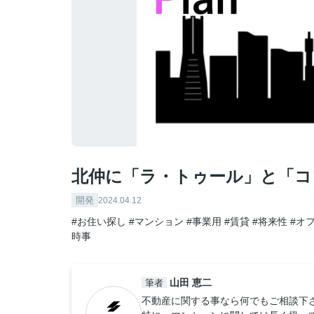
北仲に「ラ・トゥール」と「コ
開発
2024.04.12
#お住い探し
#マンション
#事業用
#賃貸
#将来性
#オ
時事
山田 恵二
筆者
不動産に関する事なら何でもご相談下